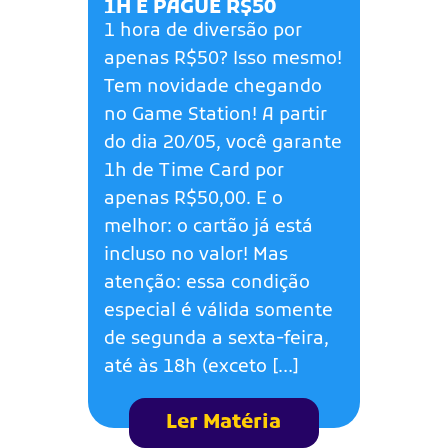
1H E PAGUE R$50
1 hora de diversão por
apenas R$50? Isso mesmo!
Tem novidade chegando
no Game Station! A partir
do dia 20/05, você garante
1h de Time Card por
apenas R$50,00. E o
melhor: o cartão já está
incluso no valor! Mas
atenção: essa condição
especial é válida somente
de segunda a sexta-feira,
até às 18h (exceto […]
Ler Matéria