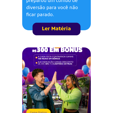
preparou um combo de
diversão para você não
ficar parado.
Ler Matéria
Game Station