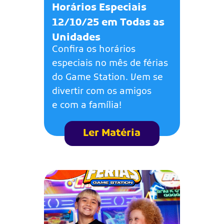
Horários Especiais
12/10/25 em Todas as
Unidades
Confira os horários
especiais no mês de férias
do Game Station. Vem se
divertir com os amigos
e com a família!
Ler Matéria