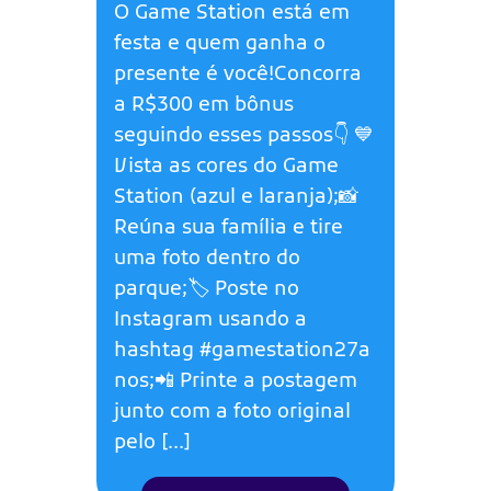
O Game Station está em
festa e quem ganha o
presente é você!Concorra
a R$300 em bônus
seguindo esses passos👇 💙
Vista as cores do Game
Station (azul e laranja);📸
Reúna sua família e tire
uma foto dentro do
parque;🏷️ Poste no
Instagram usando a
hashtag #gamestation27a
nos;📲 Printe a postagem
junto com a foto original
pelo […]