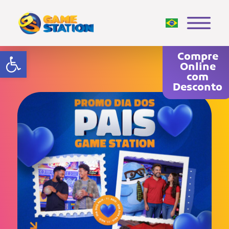
Abrir a barra de ferramentas
Compre
Online
com
Desconto