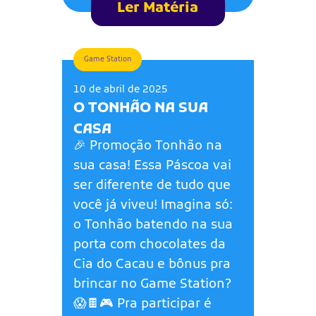
Ler Matéria
Game Station
10 de abril de 2025
O TONHÃO NA SUA
CASA
🎉 Promoção Tonhão na
sua casa! Essa Páscoa vai
ser diferente de tudo que
você já viveu! Imagina só:
o Tonhão batendo na sua
porta com chocolates da
Cia do Cacau e bônus pra
brincar no Game Station?
😱🍫🎮 Pra participar é