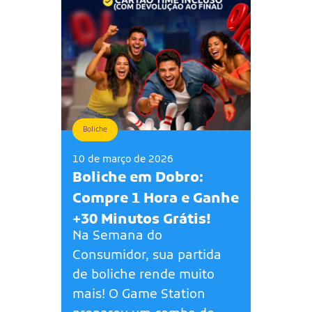
Boliche
10 de março de 2026
Boliche em Dobro:
Compre 1 Hora e Ganhe
+30 Minutos Grátis!
Na Semana do
Consumidor, sua partida
de boliche rende muito
mais! O Game Station