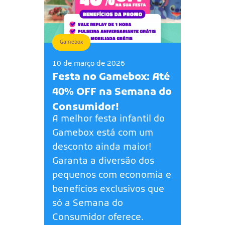
Gamebox
10 de março de 2026
Festa no Gamebox: Até
40% OFF na Semana do
Consumidor!
A melhor festa infantil do
Gamebox está com um
desconto ainda maior!
Garanta a diversão dos
pequenos com economia e
benefícios exclusivos que
só a Semana do
Consumidor oferece.