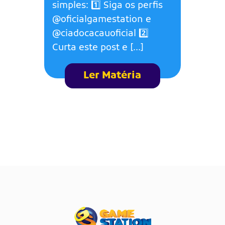
simples: 1️⃣ Siga os perfis
@oficialgamestation e
@ciadocacauoficial 2️⃣
Curta este post e […]
Ler Matéria