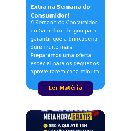
Extra na Semana do
Consumidor!
A Semana do Consumidor
no Gamebox chegou para
garantir que a brincadeira
dure muito mais!
Preparamos uma oferta
especial para os pequenos
aproveitarem cada minuto.
Ler Matéria