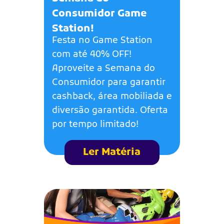
Consumidor Game
Station!
Festa no Game Station
com até 40% OFF!
Aproveite a Semana do
Consumidor para garantir
cashback, área mobiliada e
diversão garantida. Oferta
por tempo limitado!
Ler Matéria