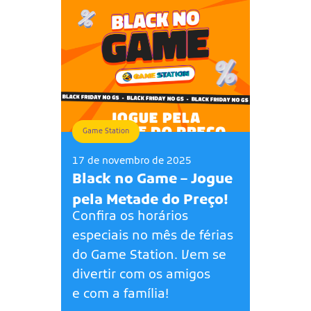
Game Station
17 de novembro de 2025
Black no Game – Jogue
pela Metade do Preço!
Confira os horários
especiais no mês de férias
do Game Station. Vem se
divertir com os amigos
e com a família!