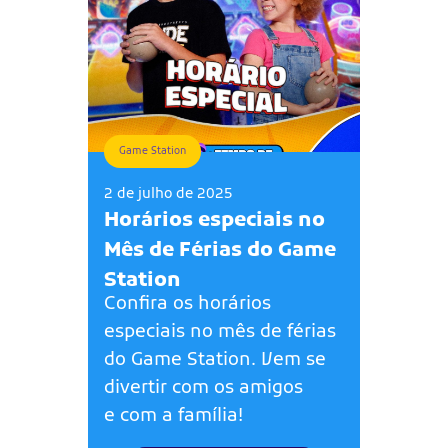
Game Station
2 de julho de 2025
Horários especiais no
Mês de Férias do Game
Station
Confira os horários
especiais no mês de férias
do Game Station. Vem se
divertir com os amigos
e com a família!