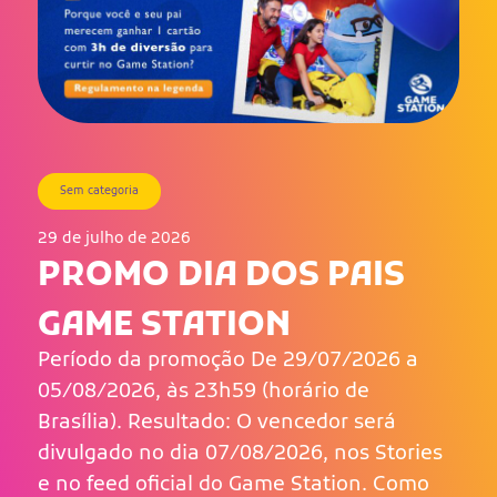
Sem categoria
29 de julho de 2026
PROMO DIA DOS PAIS
GAME STATION
Período da promoção De 29/07/2026 a
05/08/2026, às 23h59 (horário de
Brasília). Resultado: O vencedor será
divulgado no dia 07/08/2026, nos Stories
e no feed oficial do Game Station. Como