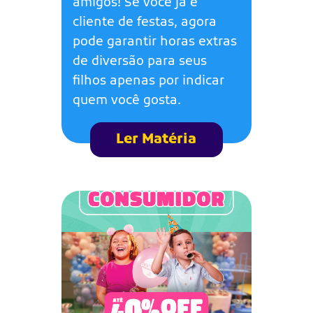
amigos! Se você já é
cliente de festas, agora
pode garantir horas extras
de diversão para seus
filhos apenas por indicar
quem você gosta.
Ler Matéria