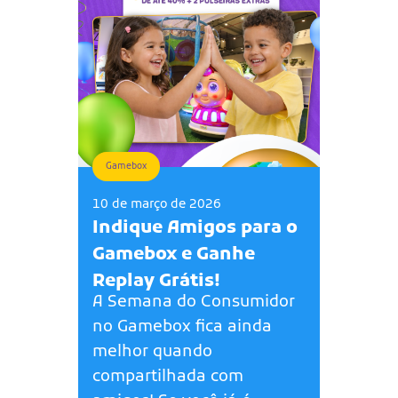
Gamebox
10 de março de 2026
Indique Amigos para o
Gamebox e Ganhe
Replay Grátis!
A Semana do Consumidor
no Gamebox fica ainda
melhor quando
compartilhada com