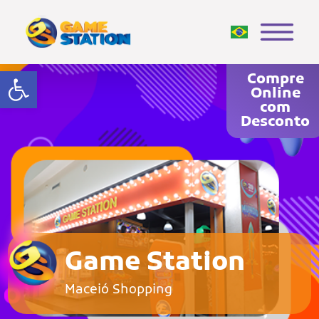
Abrir a barra de ferramentas
Compre
Online
com
Desconto
Game Station
Maceió Shopping