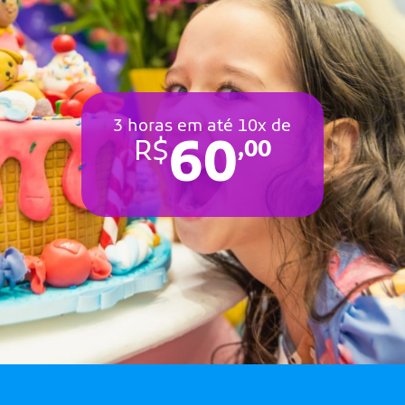
3 horas em até 10x de
60
R$
,00