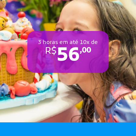
3 horas em até 10x de
56
R$
,00