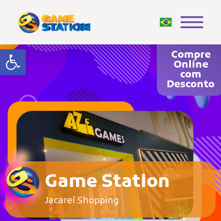
Abrir a barra de ferramentas
Compre
Online
com
Desconto
Game Station
Jacareí Shopping