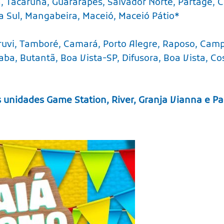
a, Tacaruna, Guararapes, Salvador Norte, Partage, 
a Sul, Mangabeira, Maceió, Maceió Pátio*
uruvi, Tamboré, Camará, Porto Alegre, Raposo, Camp
aba, Butantã, Boa Vista-SP, Difusora, Boa Vista, C
 unidades Game Station, River, Granja Vianna e Par