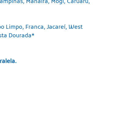
Campinas, Manaíra, Mogi, Caruaru,
o Limpo, Franca, Jacareí, West
osta Dourada*
alela.