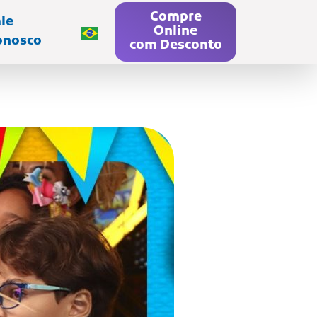
Compre
le
Online
onosco
com Desconto