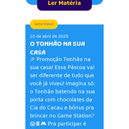
Ler Matéria
Game Station
10 de abril de 2025
O TONHÃO NA SUA
CASA
🎉 Promoção Tonhão na
sua casa! Essa Páscoa vai
ser diferente de tudo que
você já viveu! Imagina só:
o Tonhão batendo na sua
porta com chocolates da
Cia do Cacau e bônus pra
brincar no Game Station?
😱🍫🎮 Pra participar é