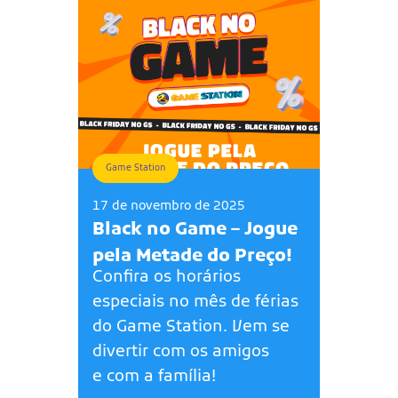
Game Station
17 de novembro de 2025
Black no Game – Jogue
pela Metade do Preço!
Confira os horários
especiais no mês de férias
do Game Station. Vem se
divertir com os amigos
e com a família!