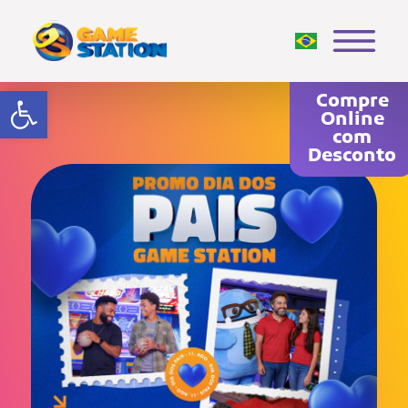
Abrir a barra de ferramentas
Compre
Online
com
Desconto