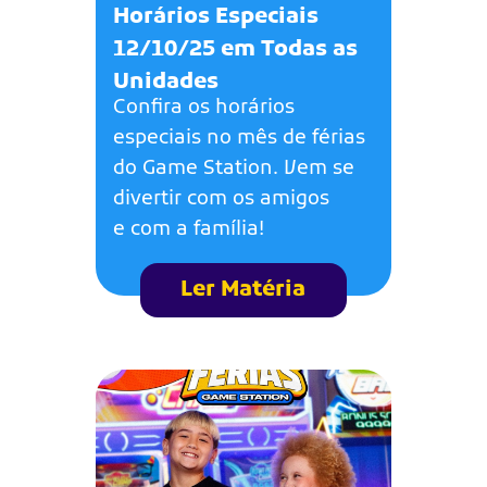
Horários Especiais
12/10/25 em Todas as
Unidades
Confira os horários
especiais no mês de férias
do Game Station. Vem se
divertir com os amigos
e com a família!
Ler Matéria