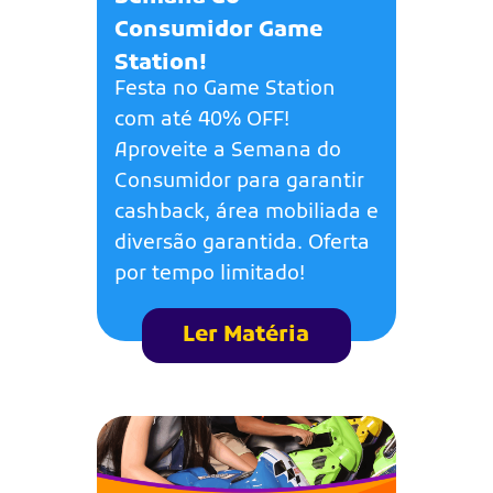
Consumidor Game
Station!
Festa no Game Station
com até 40% OFF!
Aproveite a Semana do
Consumidor para garantir
cashback, área mobiliada e
diversão garantida. Oferta
por tempo limitado!
Ler Matéria