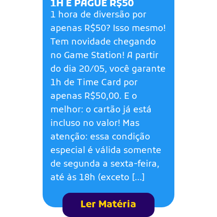
1H E PAGUE R$50
1 hora de diversão por
apenas R$50? Isso mesmo!
Tem novidade chegando
no Game Station! A partir
do dia 20/05, você garante
1h de Time Card por
apenas R$50,00. E o
melhor: o cartão já está
incluso no valor! Mas
atenção: essa condição
especial é válida somente
de segunda a sexta-feira,
até às 18h (exceto […]
Ler Matéria