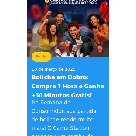
Boliche
10 de março de 2026
Boliche em Dobro:
Compre 1 Hora e Ganhe
+30 Minutos Grátis!
Na Semana do
Consumidor, sua partida
de boliche rende muito
mais! O Game Station