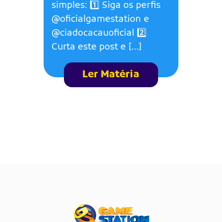
simples: 1️⃣ Siga os perfis
@oficialgamestation e
@ciadocacauoficial 2️⃣
Curta este post e […]
Ler Matéria