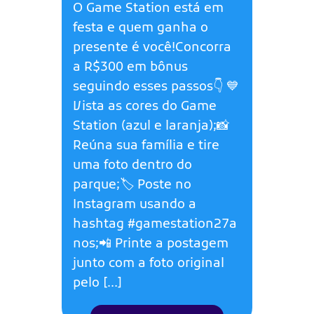
O Game Station está em
festa e quem ganha o
presente é você!Concorra
a R$300 em bônus
seguindo esses passos👇 💙
Vista as cores do Game
Station (azul e laranja);📸
Reúna sua família e tire
uma foto dentro do
parque;🏷️ Poste no
Instagram usando a
hashtag #gamestation27a
nos;📲 Printe a postagem
junto com a foto original
pelo […]