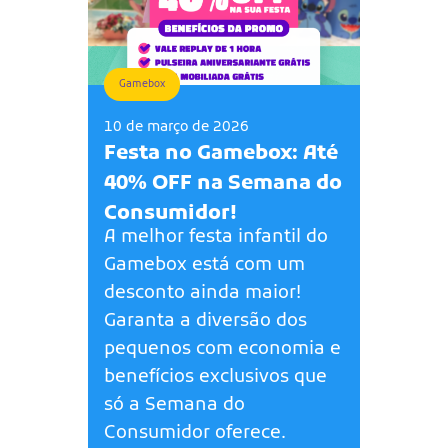
Gamebox
10 de março de 2026
Festa no Gamebox: Até
40% OFF na Semana do
Consumidor!
A melhor festa infantil do
Gamebox está com um
desconto ainda maior!
Garanta a diversão dos
pequenos com economia e
benefícios exclusivos que
só a Semana do
Consumidor oferece.