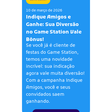
10 de março de 2026
Indique Amigos e
Ganhe: Sua Diversão
no Game Station Vale
Bônus!
Se você já é cliente de
festas do Game Station,
temos uma novidade
incrível: sua indicação
agora vale muita diversão!
Com a campanha Indique
Amigos, você e seus
convidados saem
ganhando.