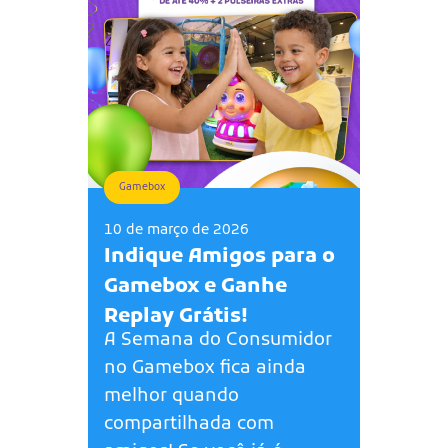
Gamebox
10 de março de 2026
Indique Amigos para o
Gamebox e Ganhe
Replay Grátis!
A Semana do Consumidor
no Gamebox fica ainda
melhor quando
compartilhada com