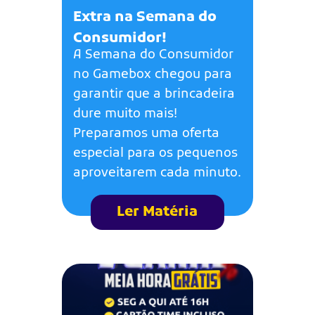
Extra na Semana do
Consumidor!
A Semana do Consumidor
no Gamebox chegou para
garantir que a brincadeira
dure muito mais!
Preparamos uma oferta
especial para os pequenos
aproveitarem cada minuto.
Ler Matéria