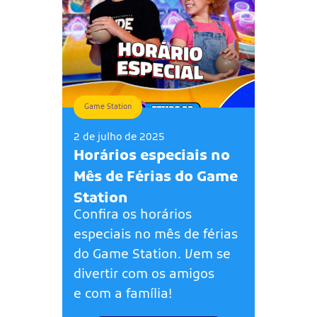
Game Station
2 de julho de 2025
Horários especiais no
Mês de Férias do Game
Station
Confira os horários
especiais no mês de férias
do Game Station. Vem se
divertir com os amigos
e com a família!