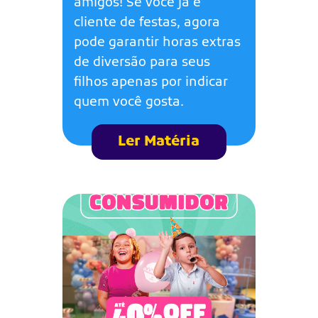
amigos! Se você já é
cliente de festas, agora
pode garantir horas extras
de diversão para seus
filhos apenas por indicar
quem você gosta.
Ler Matéria