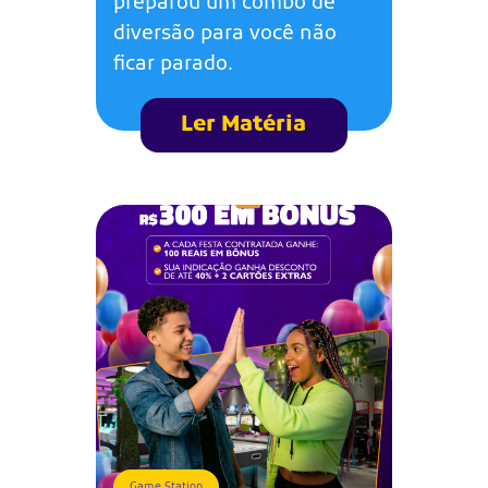
preparou um combo de
diversão para você não
ficar parado.
Ler Matéria
Game Station