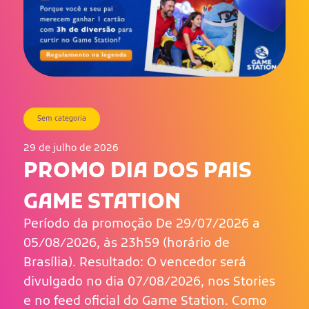
Sem categoria
29 de julho de 2026
PROMO DIA DOS PAIS
GAME STATION
Período da promoção De 29/07/2026 a
05/08/2026, às 23h59 (horário de
Brasília). Resultado: O vencedor será
divulgado no dia 07/08/2026, nos Stories
e no feed oficial do Game Station. Como