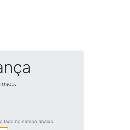
ança
nosco.
ao lado no campo abaixo