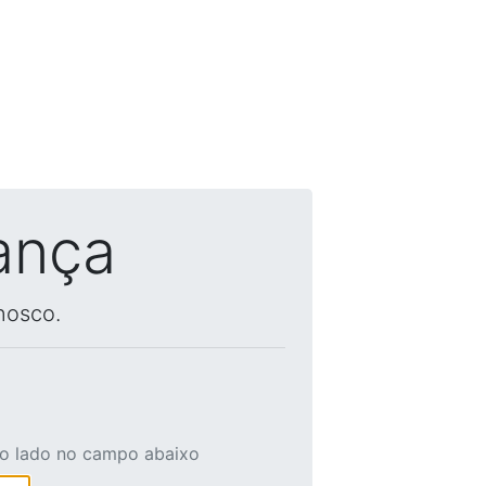
ança
nosco.
ao lado no campo abaixo