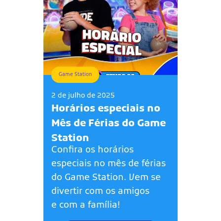
Game Station
2 de julho de 2025
Horários especiais no
Mês de Férias do Game
Station
Confira os horários
especiais no mês de férias
do Game Station. Vem se
divertir com os amigos
e com a família!