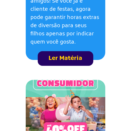
amigos! Se você já é
cliente de festas, agora
pode garantir horas extras
de diversão para seus
filhos apenas por indicar
quem você gosta.
Ler Matéria