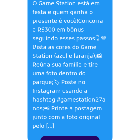
O Game Station está em
festa e quem ganha o
presente é você!Concorra
a R$300 em bônus
seguindo esses passos👇 💙
Vista as cores do Game
Station (azul e laranja);📸
Reúna sua família e tire
uma foto dentro do
parque;🏷️ Poste no
Instagram usando a
hashtag #gamestation27a
nos;📲 Printe a postagem
junto com a foto original
pelo […]