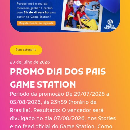
Sem categoria
29 de julho de 2026
PROMO DIA DOS PAIS
GAME STATION
Período da promoção De 29/07/2026 a
05/08/2026, às 23h59 (horário de
Brasília). Resultado: O vencedor será
divulgado no dia 07/08/2026, nos Stories
e no feed oficial do Game Station. Como