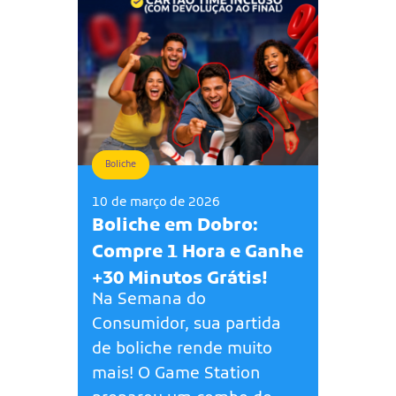
Boliche
10 de março de 2026
Boliche em Dobro:
Compre 1 Hora e Ganhe
+30 Minutos Grátis!
Na Semana do
Consumidor, sua partida
de boliche rende muito
mais! O Game Station