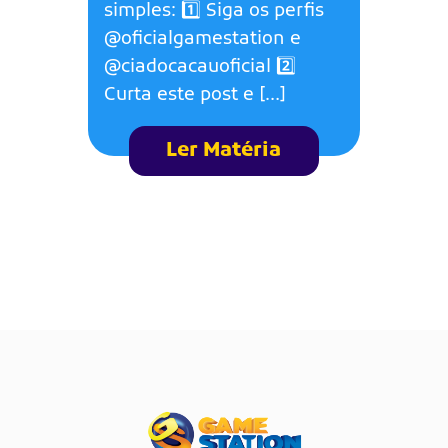
simples: 1️⃣ Siga os perfis
@oficialgamestation e
@ciadocacauoficial 2️⃣
Curta este post e […]
Ler Matéria