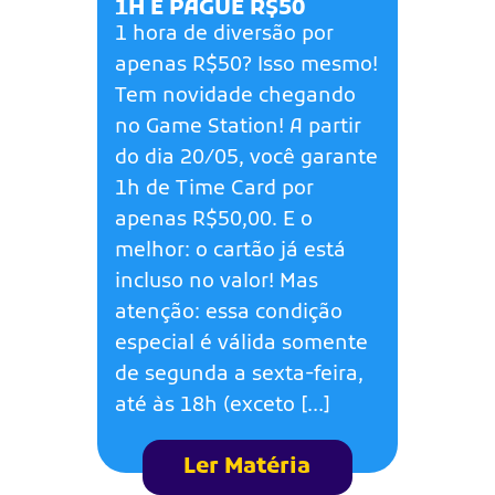
1H E PAGUE R$50
1 hora de diversão por
apenas R$50? Isso mesmo!
Tem novidade chegando
no Game Station! A partir
do dia 20/05, você garante
1h de Time Card por
apenas R$50,00. E o
melhor: o cartão já está
incluso no valor! Mas
atenção: essa condição
especial é válida somente
de segunda a sexta-feira,
até às 18h (exceto […]
Ler Matéria