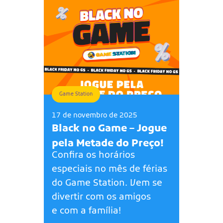
Game Station
17 de novembro de 2025
Black no Game – Jogue
pela Metade do Preço!
Confira os horários
especiais no mês de férias
do Game Station. Vem se
divertir com os amigos
e com a família!