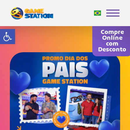
Abrir a barra de ferramentas
Compre
Online
com
Desconto