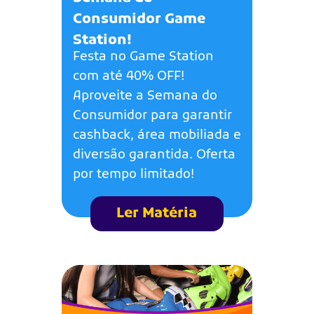
Consumidor Game
Station!
Festa no Game Station
com até 40% OFF!
Aproveite a Semana do
Consumidor para garantir
cashback, área mobiliada e
diversão garantida. Oferta
por tempo limitado!
Ler Matéria