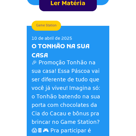
Ler Matéria
Game Station
10 de abril de 2025
O TONHÃO NA SUA
CASA
🎉 Promoção Tonhão na
sua casa! Essa Páscoa vai
ser diferente de tudo que
você já viveu! Imagina só:
o Tonhão batendo na sua
porta com chocolates da
Cia do Cacau e bônus pra
brincar no Game Station?
😱🍫🎮 Pra participar é