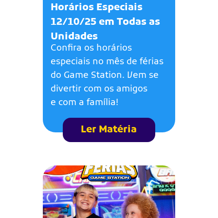
Horários Especiais
12/10/25 em Todas as
Unidades
Confira os horários
especiais no mês de férias
do Game Station. Vem se
divertir com os amigos
e com a família!
Ler Matéria