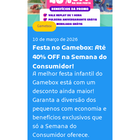
Gamebox
10 de março de 2026
Festa no Gamebox: Até
40% OFF na Semana do
Consumidor!
A melhor festa infantil do
Gamebox está com um
desconto ainda maior!
Garanta a diversão dos
pequenos com economia e
benefícios exclusivos que
só a Semana do
Consumidor oferece.