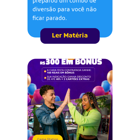
preparou um combo de
diversão para você não
ficar parado.
Ler Matéria
Game Station