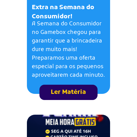
Extra na Semana do
Consumidor!
A Semana do Consumidor
no Gamebox chegou para
garantir que a brincadeira
dure muito mais!
Preparamos uma oferta
especial para os pequenos
aproveitarem cada minuto.
Ler Matéria