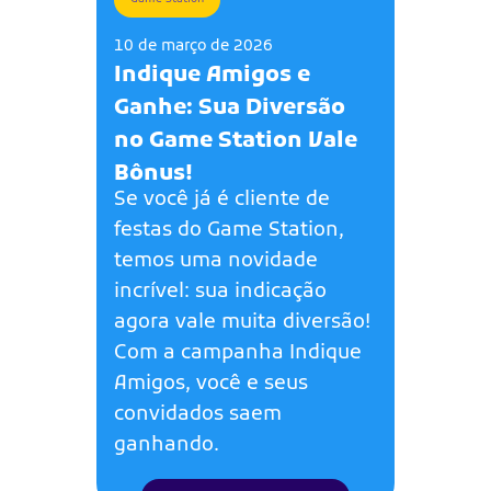
10 de março de 2026
Indique Amigos e
Ganhe: Sua Diversão
no Game Station Vale
Bônus!
Se você já é cliente de
festas do Game Station,
temos uma novidade
incrível: sua indicação
agora vale muita diversão!
Com a campanha Indique
Amigos, você e seus
convidados saem
ganhando.