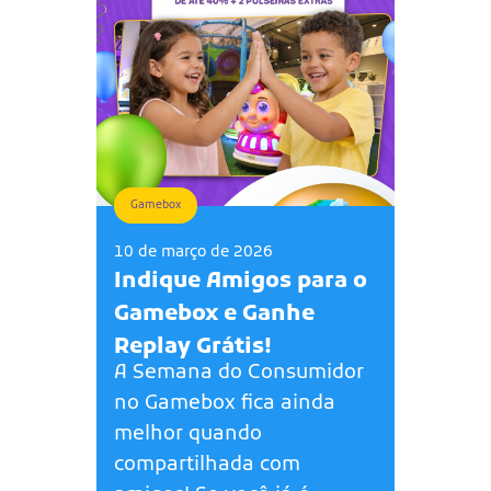
Gamebox
10 de março de 2026
Indique Amigos para o
Gamebox e Ganhe
Replay Grátis!
A Semana do Consumidor
no Gamebox fica ainda
melhor quando
compartilhada com