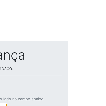
ança
nosco.
ao lado no campo abaixo