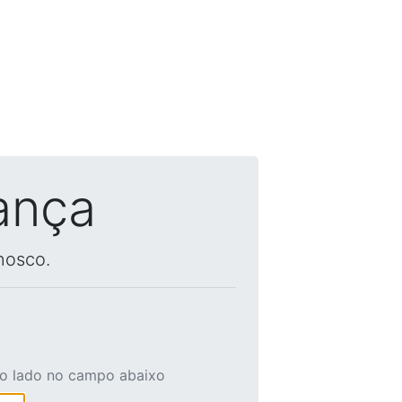
ança
nosco.
ao lado no campo abaixo