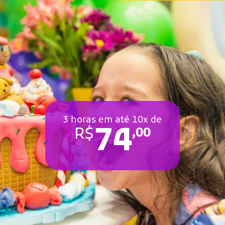
3 horas em até 10x de
74
R$
,00