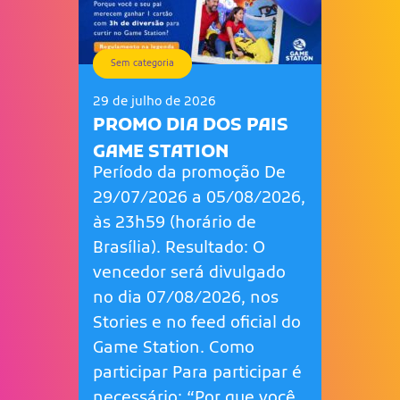
Sem categoria
29 de julho de 2026
PROMO DIA DOS PAIS
GAME STATION
Período da promoção De
29/07/2026 a 05/08/2026,
às 23h59 (horário de
Brasília). Resultado: O
vencedor será divulgado
no dia 07/08/2026, nos
Stories e no feed oficial do
Game Station. Como
participar Para participar é
necessário: “Por que você