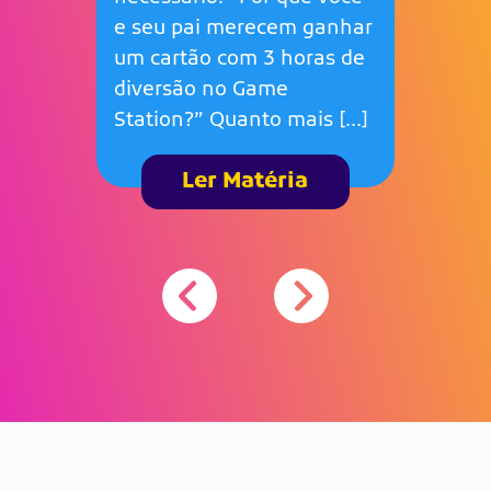
e seu pai merecem ganhar
um cartão com 3 horas de
diversão no Game
Station?” Quanto mais […]
Ler Matéria