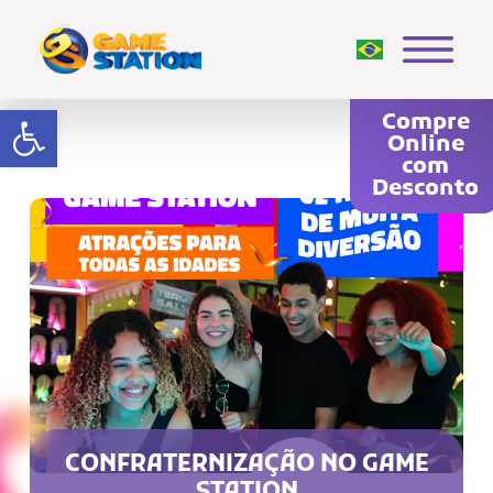
Abrir a barra de ferramentas
Compre
Online
com
Desconto
CONFRATERNIZAÇÃO NO GAME
STATION