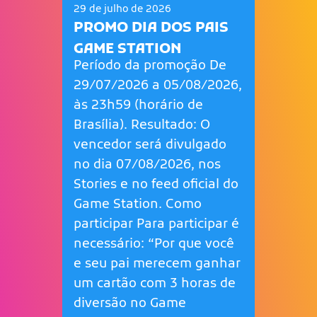
29 de julho de 2026
PROMO DIA DOS PAIS
GAME STATION
Período da promoção De
29/07/2026 a 05/08/2026,
às 23h59 (horário de
Brasília). Resultado: O
vencedor será divulgado
no dia 07/08/2026, nos
Stories e no feed oficial do
Game Station. Como
participar Para participar é
necessário: “Por que você
e seu pai merecem ganhar
um cartão com 3 horas de
diversão no Game