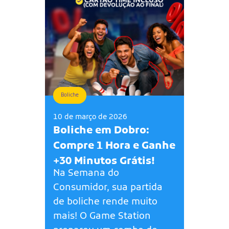
Boliche
10 de março de 2026
Boliche em Dobro:
Compre 1 Hora e Ganhe
+30 Minutos Grátis!
Na Semana do
Consumidor, sua partida
de boliche rende muito
mais! O Game Station