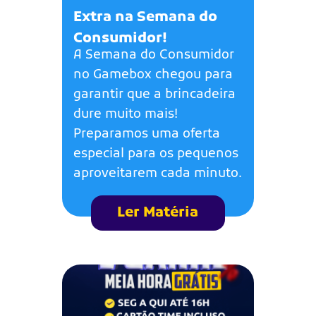
Extra na Semana do
Consumidor!
A Semana do Consumidor
no Gamebox chegou para
garantir que a brincadeira
dure muito mais!
Preparamos uma oferta
especial para os pequenos
aproveitarem cada minuto.
Ler Matéria