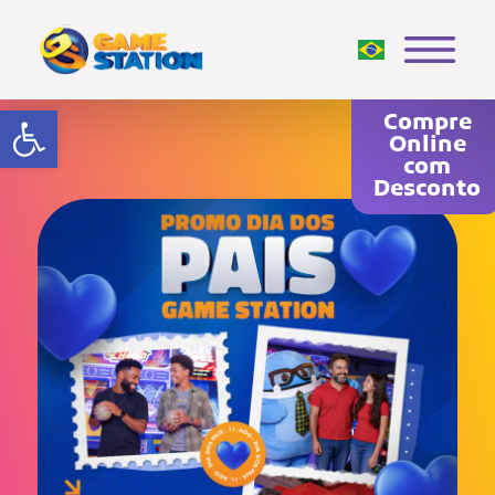
Abrir a barra de ferramentas
Compre
Online
com
Desconto