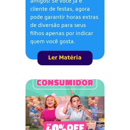
amigos! Se você já é
cliente de festas, agora
pode garantir horas extras
de diversão para seus
filhos apenas por indicar
quem você gosta.
Ler Matéria