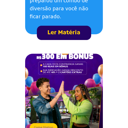
preparou um combo de
diversão para você não
ficar parado.
Ler Matéria
Game Station