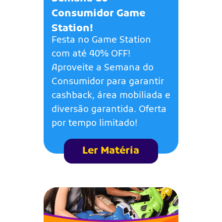
Consumidor Game
Station!
Festa no Game Station
com até 40% OFF!
Aproveite a Semana do
Consumidor para garantir
cashback, área mobiliada e
diversão garantida. Oferta
por tempo limitado!
Ler Matéria