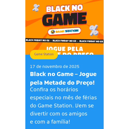
Game Station
17 de novembro de 2025
Black no Game – Jogue
pela Metade do Preço!
Confira os horários
especiais no mês de férias
do Game Station. Vem se
divertir com os amigos
e com a família!