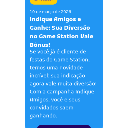
10 de março de 2026
Indique Amigos e
Ganhe: Sua Diversão
no Game Station Vale
Bônus!
Se você já é cliente de
festas do Game Station,
temos uma novidade
incrível: sua indicação
agora vale muita diversão!
Com a campanha Indique
Amigos, você e seus
convidados saem
ganhando.