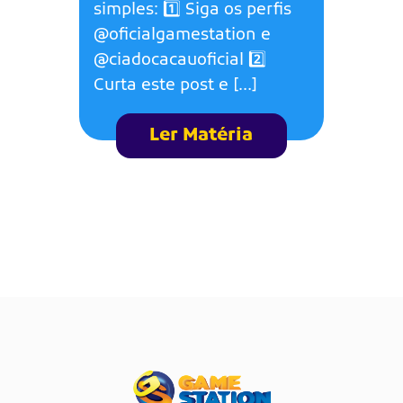
simples: 1️⃣ Siga os perfis
@oficialgamestation e
@ciadocacauoficial 2️⃣
Curta este post e […]
Ler Matéria