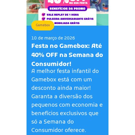
Gamebox
10 de março de 2026
Festa no Gamebox: Até
40% OFF na Semana do
Consumidor!
A melhor festa infantil do
Gamebox está com um
desconto ainda maior!
Garanta a diversão dos
pequenos com economia e
benefícios exclusivos que
só a Semana do
Consumidor oferece.