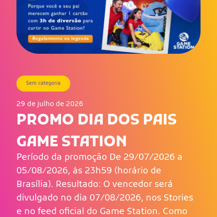
Sem categoria
29 de julho de 2026
PROMO DIA DOS PAIS
GAME STATION
Período da promoção De 29/07/2026 a
05/08/2026, às 23h59 (horário de
Brasília). Resultado: O vencedor será
divulgado no dia 07/08/2026, nos Stories
e no feed oficial do Game Station. Como