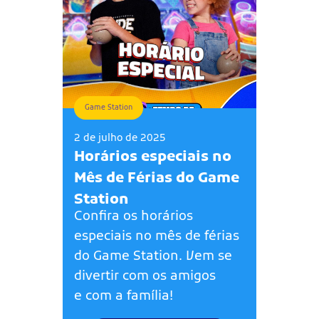
Game Station
2 de julho de 2025
Horários especiais no
Mês de Férias do Game
Station
Confira os horários
especiais no mês de férias
do Game Station. Vem se
divertir com os amigos
e com a família!