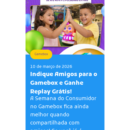
Gamebox
10 de março de 2026
Indique Amigos para o
Gamebox e Ganhe
Replay Grátis!
A Semana do Consumidor
no Gamebox fica ainda
melhor quando
compartilhada com