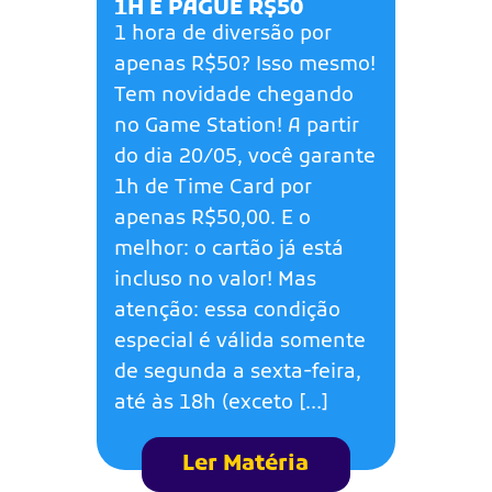
1H E PAGUE R$50
1 hora de diversão por
apenas R$50? Isso mesmo!
Tem novidade chegando
no Game Station! A partir
do dia 20/05, você garante
1h de Time Card por
apenas R$50,00. E o
melhor: o cartão já está
incluso no valor! Mas
atenção: essa condição
especial é válida somente
de segunda a sexta-feira,
até às 18h (exceto […]
Ler Matéria