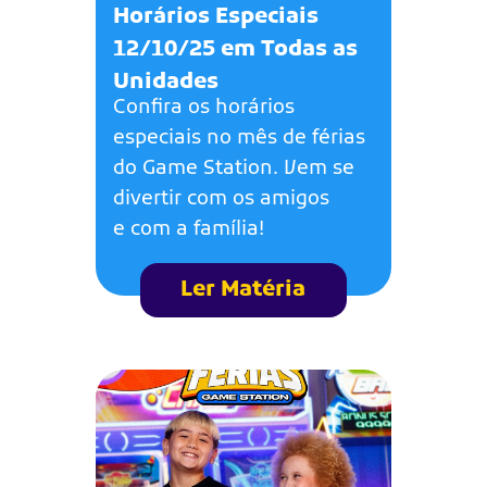
Horários Especiais
12/10/25 em Todas as
Unidades
Confira os horários
especiais no mês de férias
do Game Station. Vem se
divertir com os amigos
e com a família!
Ler Matéria