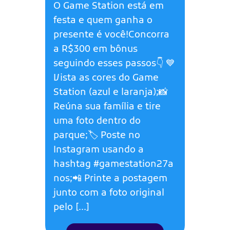
O Game Station está em
festa e quem ganha o
presente é você!Concorra
a R$300 em bônus
seguindo esses passos👇 💙
Vista as cores do Game
Station (azul e laranja);📸
Reúna sua família e tire
uma foto dentro do
parque;🏷️ Poste no
Instagram usando a
hashtag #gamestation27a
nos;📲 Printe a postagem
junto com a foto original
pelo […]