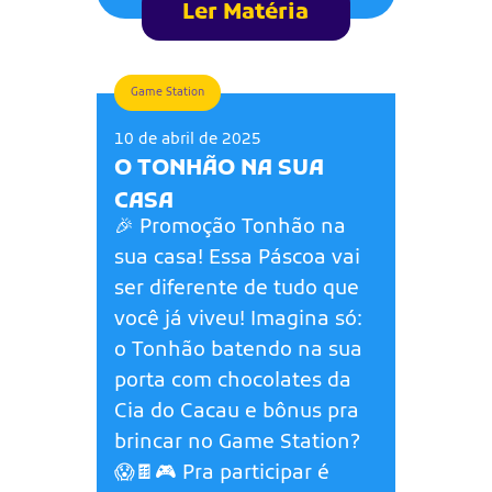
Ler Matéria
Game Station
10 de abril de 2025
O TONHÃO NA SUA
CASA
🎉 Promoção Tonhão na
sua casa! Essa Páscoa vai
ser diferente de tudo que
você já viveu! Imagina só:
o Tonhão batendo na sua
porta com chocolates da
Cia do Cacau e bônus pra
brincar no Game Station?
😱🍫🎮 Pra participar é